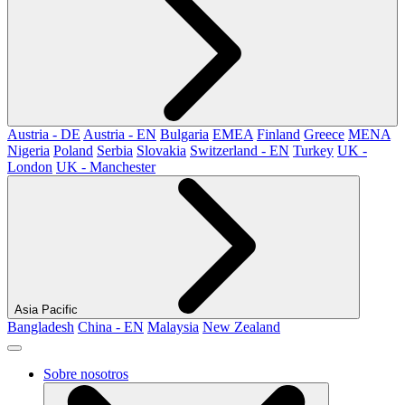
Austria - DE
Austria - EN
Bulgaria
EMEA
Finland
Greece
MENA
Nigeria
Poland
Serbia
Slovakia
Switzerland - EN
Turkey
UK -
London
UK - Manchester
Asia Pacific
Bangladesh
China - EN
Malaysia
New Zealand
Sobre nosotros