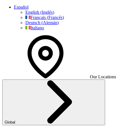
Español
English
(
Inglés
)
Français
(
Francés
)
Deutsch
(
Alemán
)
Italiano
Our Locations
Global