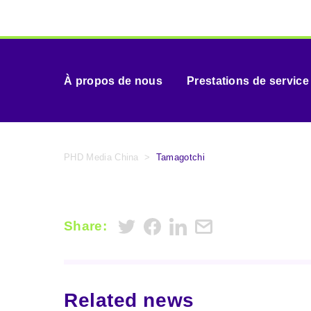
À propos de nous
Prestations de service
PHD Media China
>
Tamagotchi
Share:
Related news