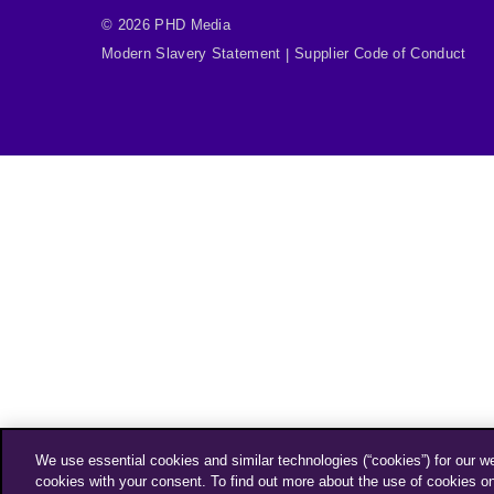
© 2026 PHD Media
Modern Slavery Statement
Supplier Code of Conduct
We use essential cookies and similar technologies (“cookies”) for our w
cookies with your consent. To find out more about the use of cookies o