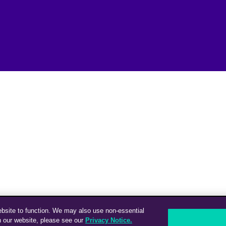
ebsite to function. We may also use non-essential
n our website, please see our
Privacy Notice.