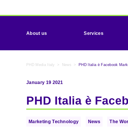
About us
Services
PHD Media Italy
>
News
>
PHD Italia è Facebook Mark
January 19 2021
PHD Italia è Face
Marketing Technology
News
The Wo