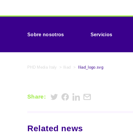
Sobre nosotros
Servicios
PHD Media Italy
>
Iliad
>
Iliad_logo.svg
Share:
Related news