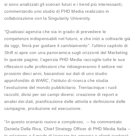
si sono analizzati gli scenari futuri e i trend più interessanti,
commentando uno studio di PHD Media realizzato in
collaborazione con la Singularity University.
“Qualsiasi agenzia che sia in grado di prevedere le
competenze indispensabili nel futuro, e che inizi a coltivarle già
da oggi, finirà per guidare il cambiamento”: l’ultimo capitolo di
Shift
si apre con una panoramica sugli orizzonti del Marketing.
In queste pagine, l’agenzia PHD Media raccoglie tutte le sue
riflessioni sulle professioni che ridisegneranno il settore nei
prossimi dieci anni, basandosi sui dati di uno studio
approfondito di
WARC
, l’istituto di ricerca che studia
l’evoluzione del mondo pubblicitario. Trentacinque i ruoli
raccolti, divisi per sei campi diversi: creazione di report e
analisi dei dati, pianificazione delle attività e definizione delle
campagne, produzione ed esecuzione.
“
In questo scenario nuovo e complesso,
– ha commentato
Daniela Della Riva, Chief Strategy Officer di PHD Media Italia –
la relazione e il modo di lavorare tra agenzia e clienti evolverà