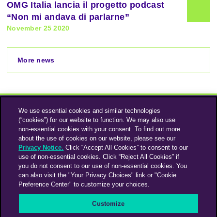
OMG Italia lancia il progetto podcast
“Non mi andava di parlarne”
November 25 2020
More news
We use essential cookies and similar technologies
(“cookies”) for our website to function. We may also use
non-essential cookies with your consent. To find out more
about the use of cookies on our website, please see our
Privacy Notice.
Click “Accept All Cookies” to consent to our
use of non-essential cookies. Click “Reject All Cookies” if
Instagram
Linkedin
you do not consent to our use of non-essential cookies. You
can also visit the "Your Privacy Choices" link or "Cookie
Preference Center" to customize your choices.
An Omnicom Media Company | Omnicom
Customize
© 2026 PHD Media