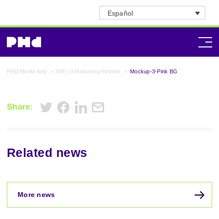
Español
PHD Media Italy
>
Shift | A Marketing Rethink
>
Mockup-3-Pink BG
Share:
Related news
More news