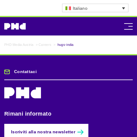
Italiano
PHD Media Austria
>
Careers
>
hugs-india
Contattaci
Rimani informato
Iscriviti alla nostra newsletter