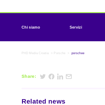
Chi siamo
Servizi
PHD Media Croatia
>
Porsche
>
porschee
Share:
Related news