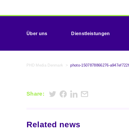
Über uns
Dienstleistungen
PHD Media Denmark
>
photo-1507878866276-a947ef722
Share:
Related news