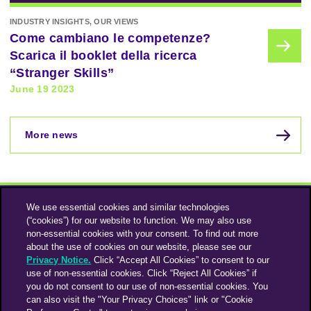
INDUSTRY INSIGHTS, OUR VIEWS
Come cambiano le competenze?
Scarica il booklet della ricerca
“Stranger Skills”
June 19 2023
More news
We use essential cookies and similar technologies
(“cookies”) for our website to function. We may also use
non-essential cookies with your consent. To find out more
about the use of cookies on our website, please see our
Privacy Notice.
Click “Accept All Cookies” to consent to our
use of non-essential cookies. Click “Reject All Cookies” if
Instagram
Linkedin
you do not consent to our use of non-essential cookies. You
can also visit the "Your Privacy Choices" link or "Cookie