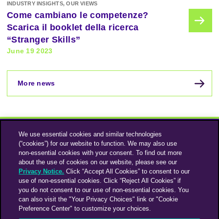
INDUSTRY INSIGHTS, OUR VIEWS
Come cambiano le competenze?
Scarica il booklet della ricerca
“Stranger Skills”
June 19 2023
More news
We use essential cookies and similar technologies
(“cookies”) for our website to function. We may also use
non-essential cookies with your consent. To find out more
about the use of cookies on our website, please see our
Privacy Notice.
Click “Accept All Cookies” to consent to our
use of non-essential cookies. Click “Reject All Cookies” if
Instagram
Linkedin
you do not consent to our use of non-essential cookies. You
can also visit the "Your Privacy Choices" link or "Cookie
Preference Center" to customize your choices.