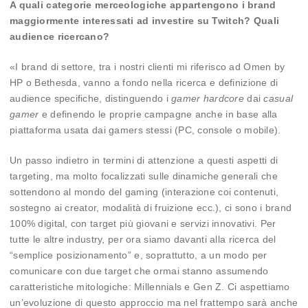
A quali categorie merceologiche appartengono i brand
maggiormente interessati ad investire su Twitch? Quali
audience ricercano?
«I brand di settore, tra i nostri clienti mi riferisco ad Omen by
HP o Bethesda, vanno a fondo nella ricerca e definizione di
audience specifiche, distinguendo i
gamer hardcore
dai
casual
gamer
e definendo le proprie campagne anche in base alla
piattaforma usata dai gamers stessi (PC, console o mobile).
Un passo indietro in termini di attenzione a questi aspetti di
targeting, ma molto focalizzati sulle dinamiche generali che
sottendono al mondo del gaming (interazione coi contenuti,
sostegno ai creator, modalità di fruizione ecc.), ci sono i brand
100% digital, con target più giovani e servizi innovativi. Per
tutte le altre industry, per ora siamo davanti alla ricerca del
“semplice posizionamento” e, soprattutto, a un modo per
comunicare con due target che ormai stanno assumendo
caratteristiche mitologiche: Millennials e Gen Z. Ci aspettiamo
un’evoluzione di questo approccio ma nel frattempo sarà anche