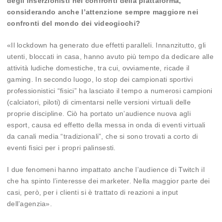
degli inserzionisti nei confronti della piattaforma,
considerando anche l’attenzione sempre maggiore nei
confronti del mondo dei videogiochi?
«Il lockdown ha generato due effetti paralleli. Innanzitutto, gli
utenti, bloccati in casa, hanno avuto più tempo da dedicare alle
attività ludiche domestiche, tra cui, ovviamente, ricade il
gaming. In secondo luogo, lo stop dei campionati sportivi
professionistici “fisici” ha lasciato il tempo a numerosi campioni
(calciatori, piloti) di cimentarsi nelle versioni virtuali delle
proprie discipline. Ciò ha portato un’audience nuova agli
esport, causa ed effetto della messa in onda di eventi virtuali
da canali media “tradizionali”, che si sono trovati a corto di
eventi fisici per i propri palinsesti.
I due fenomeni hanno impattato anche l’audience di Twitch il
che ha spinto l’interesse dei marketer. Nella maggior parte dei
casi, però, per i clienti si è trattato di reazioni a input
dell’agenzia».