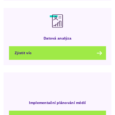
Datová analýza
Zjistit víc
Implementační plánování médií