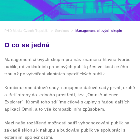
PHD Media Czech Republic
>
Services
>
Management cílových skupin
O co se jedná
Management cílových skupin pro nás znamená hlavně tvorbu
publik; od základních panelových publik přes velikost celého
trhu až po vytváření vlastních specifických publik.
Kombinujeme datové sady, spojujeme datové sady první, druhé
a třetí strany do jednoho prostředí, tzv. „Omni Audience
Explorer“. Kromě toho sdílíme cílové skupiny s řadou dalších
aplikací Omni, a to vše kompatibilním způsobem.
Mezi naše rozšířené možnosti patří vyhodnocování publik na
základě sklonu k nákupu a budování publik ve spolupráci s
externími společnostmi.